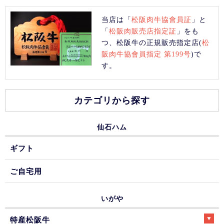
当店は「
松阪肉牛協會員証
」と
「
松阪肉販売店指定証
」をも
つ、松阪牛の正規販売指定店(
松
阪肉牛協會員指定 第199号
)で
す。
カテゴリから探す
仙石ハム
ギフト
ご自宅用
いがや
特産松阪牛