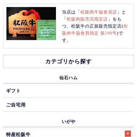
当店は「
松阪肉牛協會員証
」と
「
松阪肉販売店指定証
」をも
つ、松阪牛の正規販売指定店(
松
阪肉牛協會員指定 第199号
)で
す。
カテゴリから探す
仙石ハム
ギフト
ご自宅用
いがや
特産松阪牛