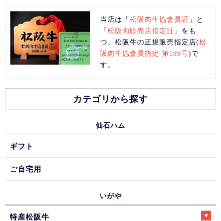
当店は「
松阪肉牛協會員証
」と
「
松阪肉販売店指定証
」をも
つ、松阪牛の正規販売指定店(
松
阪肉牛協會員指定 第199号
)で
す。
カテゴリから探す
仙石ハム
ギフト
ご自宅用
いがや
特産松阪牛