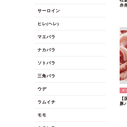
松
赤
サーロイン
ヒレ(ヘレ)
マエバラ
ナカバラ
ソトバラ
三角バラ
ウデ
【
ラムイチ
豚
モモ