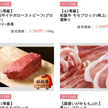
A5等級】
【A5等級】
阪牛イチボローストビーフ(ブロ
松阪牛 モモブロック(特上)
)
霜降り
降り×赤身
1,500
販売価格：
3,500円
販売価格：
/ 100g
A5等級】
【国産いがやもちぶた】