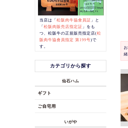
当店は「
松阪肉牛協會員証
」と
「
松阪肉販売店指定証
」をも
つ、松阪牛の正規販売指定店(
松
阪肉牛協會員指定 第199号
)で
す。
お
緒
カテゴリから探す
仙石ハム
ギフト
ご自宅用
いがや