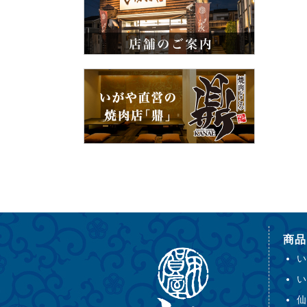
商品
い
い
仙