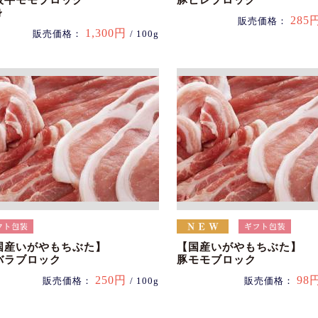
阪牛モモブロック
豚ヒレブロック
身
285
販売価格：
1,300円
販売価格：
/ 100g
国産いがやもちぶた】
【国産いがやもちぶた】
バラブロック
豚モモブロック
250円
98
販売価格：
/ 100g
販売価格：