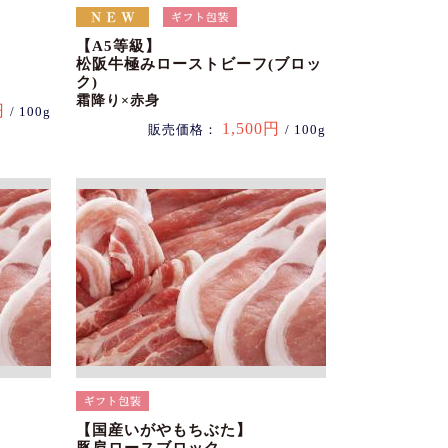
【A5等級】
松阪牛極みローストビーフ(ブロッ
ク)
霜降り×赤身
円
/ 100g
1,500円
販売価格：
/ 100g
【国産いがやもちぶた】