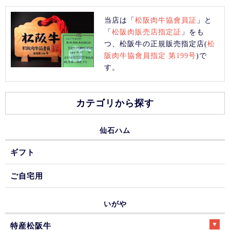
当店は「
松阪肉牛協會員証
」と
「
松阪肉販売店指定証
」をも
つ、松阪牛の正規販売指定店(
松
阪肉牛協會員指定 第199号
)で
す。
カテゴリから探す
仙石ハム
ギフト
ご自宅用
いがや
特産松阪牛