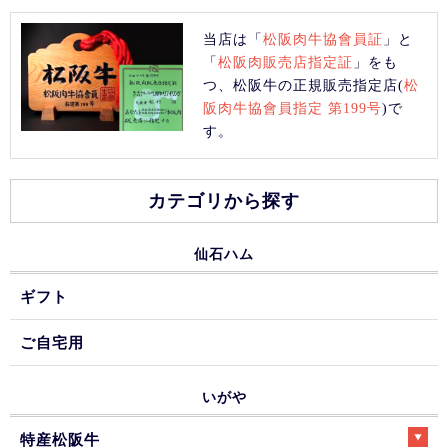
当店は「
松阪肉牛協會員証
」と
「
松阪肉販売店指定証
」をも
つ、松阪牛の正規販売指定店(
松
阪肉牛協會員指定 第199号
)で
す。
カテゴリから探す
仙石ハム
ギフト
ご自宅用
いがや
特産松阪牛