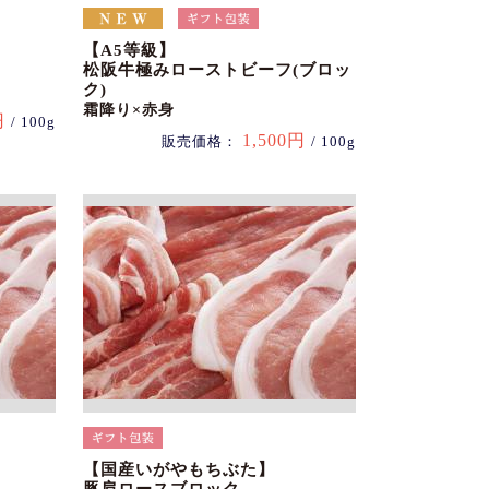
【A5等級】
松阪牛極みローストビーフ(ブロッ
ク)
霜降り×赤身
円
/ 100g
1,500円
販売価格：
/ 100g
【国産いがやもちぶた】