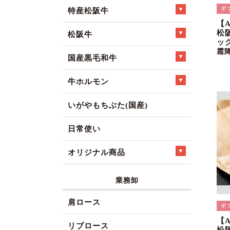
特産松阪牛
【
松
松阪牛
ック
霜
国産黒毛和牛
牛ホルモン
いがやもちぶた(国産)
日常使い
オリジナル商品
業務卸
肩ロース
【
リブロース