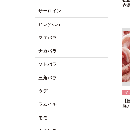
松
赤
サーロイン
ヒレ(ヘレ)
マエバラ
ナカバラ
ソトバラ
三角バラ
ウデ
【
ラムイチ
豚
モモ