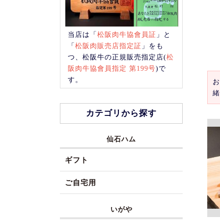
当店は「
松阪肉牛協會員証
」と
「
松阪肉販売店指定証
」をも
つ、松阪牛の正規販売指定店(
松
阪肉牛協會員指定 第199号
)で
す。
お
緒
カテゴリから探す
仙石ハム
ギフト
ご自宅用
いがや