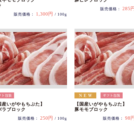
阪牛モモブロック
豚ヒレブロック
身
285
販売価格：
1,300円
販売価格：
/ 100g
国産いがやもちぶた】
【国産いがやもちぶた】
バラブロック
豚モモブロック
250円
98
販売価格：
/ 100g
販売価格：