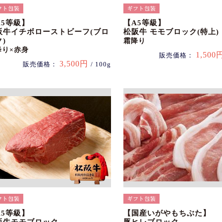
A5等級】
【A5等級】
阪牛イチボローストビーフ(ブロ
松阪牛 モモブロック(特上)
)
霜降り
降り×赤身
1,500
販売価格：
3,500円
販売価格：
/ 100g
A5等級】
【国産いがやもちぶた】