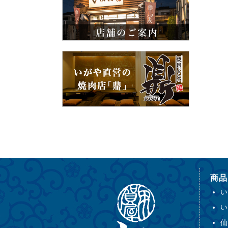
商品
い
い
仙