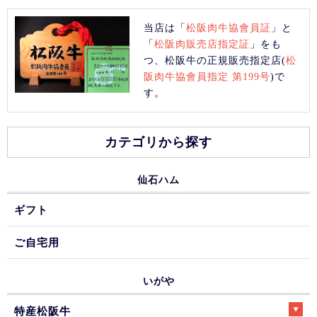
当店は「
松阪肉牛協會員証
」と
「
松阪肉販売店指定証
」をも
つ、松阪牛の正規販売指定店(
松
阪肉牛協會員指定 第199号
)で
す。
カテゴリから探す
仙石ハム
ギフト
ご自宅用
いがや
特産松阪牛