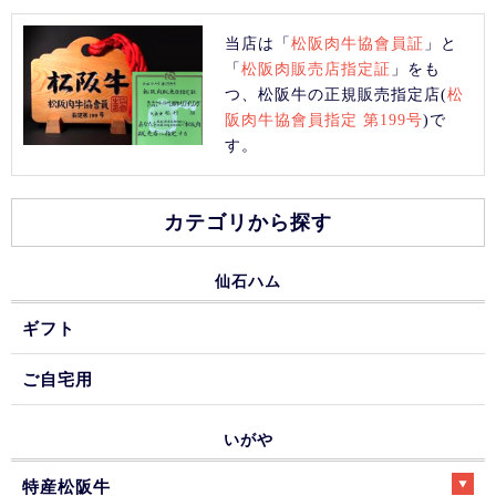
当店は「
松阪肉牛協會員証
」と
「
松阪肉販売店指定証
」をも
つ、松阪牛の正規販売指定店(
松
阪肉牛協會員指定 第199号
)で
す。
カテゴリから探す
仙石ハム
ギフト
ご自宅用
いがや
特産松阪牛