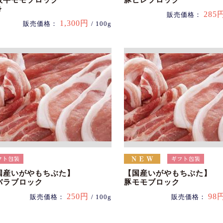
阪牛モモブロック
豚ヒレブロック
身
285
販売価格：
1,300円
販売価格：
/ 100g
国産いがやもちぶた】
【国産いがやもちぶた】
バラブロック
豚モモブロック
250円
98
販売価格：
/ 100g
販売価格：