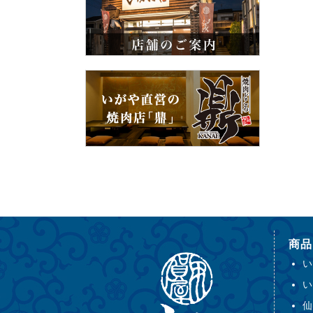
商品
い
い
仙