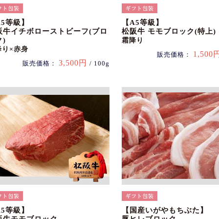
A5等級】
【A5等級】
阪牛イチボローストビーフ(ブロ
松阪牛 モモブロック(特上)
)
霜降り
降り×赤身
1,500
販売価格：
3,500円
販売価格：
/ 100g
A5等級】
【国産いがやもちぶた】