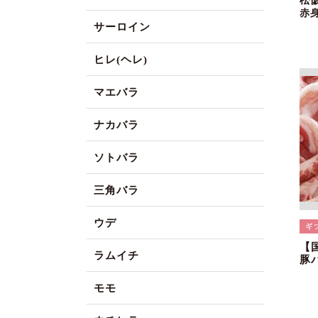
松
赤
サーロイン
ヒレ(ヘレ)
マエバラ
ナカバラ
ソトバラ
三角バラ
ウデ
【
ラムイチ
豚
モモ