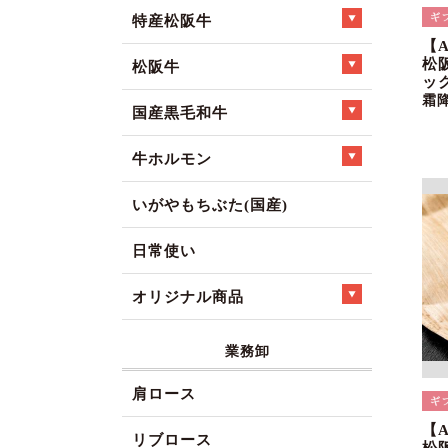
特産松阪牛
【
松
松阪牛
ック
霜
国産黒毛和牛
牛ホルモン
いがやもちぶた(国産)
日常使い
オリジナル商品
業務卸
肩ロース
【
リブロース