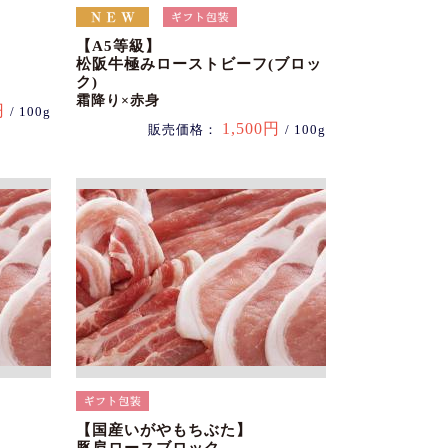
【A5等級】
松阪牛極みローストビーフ(ブロッ
ク)
霜降り×赤身
円
/ 100g
1,500円
販売価格：
/ 100g
【国産いがやもちぶた】