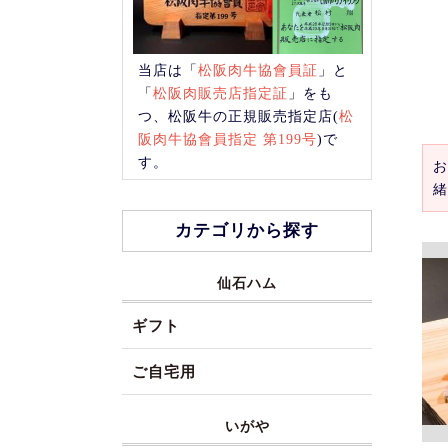
当店は「
松阪肉牛協會員証
」と
「
松阪肉販売店指定証
」をも
つ、松阪牛の正規販売指定店(
松
阪肉牛協會員指定 第199号
)で
す。
お
緒
カテゴリから探す
仙石ハム
ギフト
ご自宅用
いがや