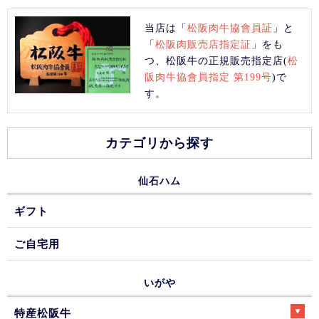
当店は「
松阪肉牛協會員証
」と
「
松阪肉販売店指定証
」をも
つ、松阪牛の正規販売指定店(
松
阪肉牛協會員指定 第199号
)で
す。
カテゴリから探す
仙石ハム
ギフト
ご自宅用
いがや
特産松阪牛