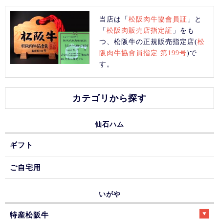
当店は「
松阪肉牛協會員証
」と
「
松阪肉販売店指定証
」をも
つ、松阪牛の正規販売指定店(
松
阪肉牛協會員指定 第199号
)で
す。
カテゴリから探す
仙石ハム
ギフト
ご自宅用
いがや
特産松阪牛