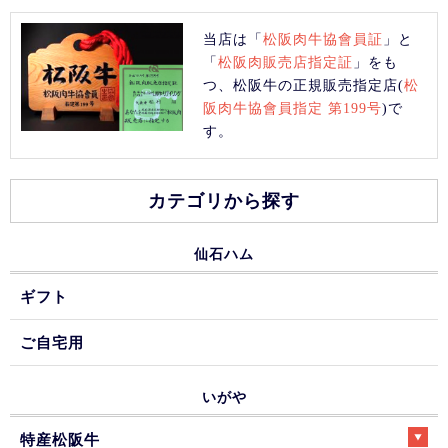
当店は「
松阪肉牛協會員証
」と
「
松阪肉販売店指定証
」をも
つ、松阪牛の正規販売指定店(
松
阪肉牛協會員指定 第199号
)で
す。
カテゴリから探す
仙石ハム
ギフト
ご自宅用
いがや
特産松阪牛