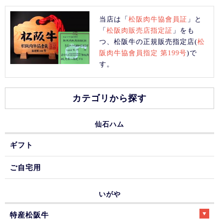
当店は「
松阪肉牛協會員証
」と
「
松阪肉販売店指定証
」をも
つ、松阪牛の正規販売指定店(
松
阪肉牛協會員指定 第199号
)で
す。
カテゴリから探す
仙石ハム
ギフト
ご自宅用
いがや
特産松阪牛