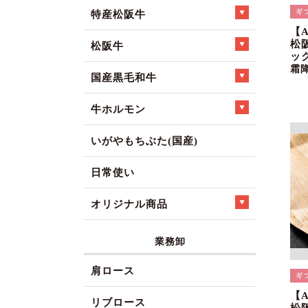
特産松阪牛
【
松
松阪牛
ック
霜
国産黒毛和牛
牛ホルモン
いがやもちぶた(国産)
日常使い
オリジナル商品
業務卸
肩ロース
【
リブロース