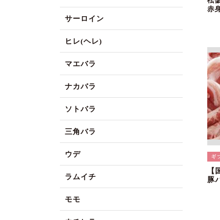
松
赤
サーロイン
ヒレ(ヘレ)
マエバラ
ナカバラ
ソトバラ
三角バラ
ウデ
【
ラムイチ
豚
モモ