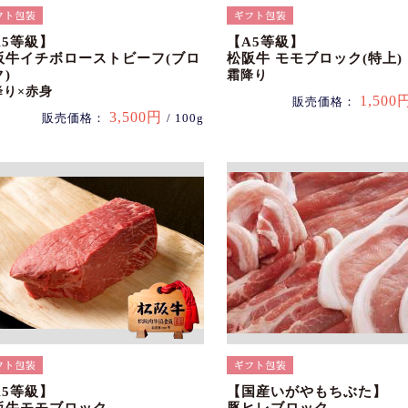
A5等級】
【A5等級】
阪牛イチボローストビーフ(ブロ
松阪牛 モモブロック(特上)
)
霜降り
降り×赤身
1,500
販売価格：
3,500円
販売価格：
/ 100g
A5等級】
【国産いがやもちぶた】