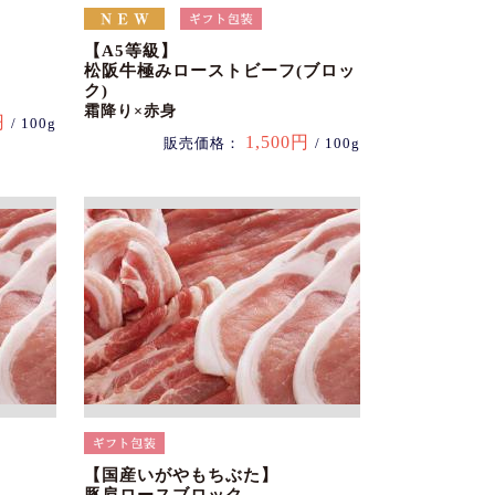
【A5等級】
松阪牛極みローストビーフ(ブロッ
ク)
霜降り×赤身
円
/ 100g
1,500円
販売価格：
/ 100g
【国産いがやもちぶた】