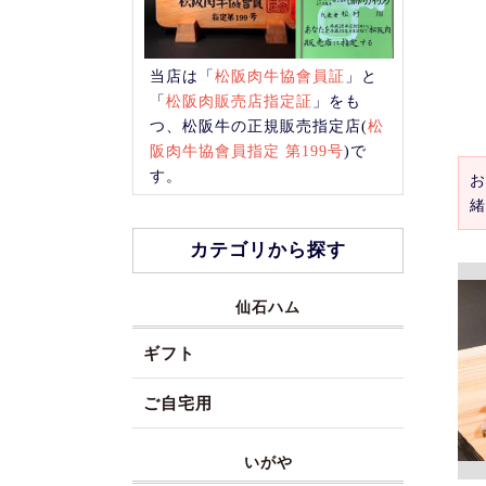
当店は「
松阪肉牛協會員証
」と
「
松阪肉販売店指定証
」をも
つ、松阪牛の正規販売指定店(
松
阪肉牛協會員指定 第199号
)で
す。
お
緒
カテゴリから探す
仙石ハム
ギフト
ご自宅用
いがや