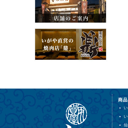
商品
い
い
仙