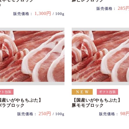
阪牛モモブロック
豚ヒレブロック
身
285
販売価格：
1,300円
販売価格：
/ 100g
国産いがやもちぶた】
【国産いがやもちぶた】
バラブロック
豚モモブロック
250円
98
販売価格：
/ 100g
販売価格：