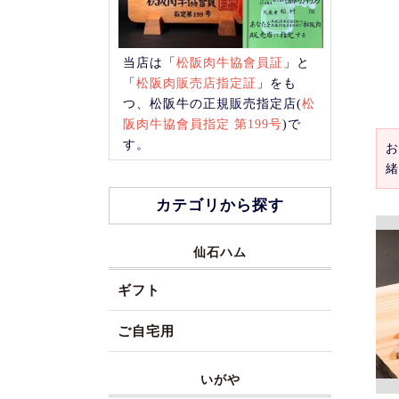
当店は「
松阪肉牛協會員証
」と
「
松阪肉販売店指定証
」をも
つ、松阪牛の正規販売指定店(
松
阪肉牛協會員指定 第199号
)で
す。
お
緒
カテゴリから探す
仙石ハム
ギフト
ご自宅用
いがや