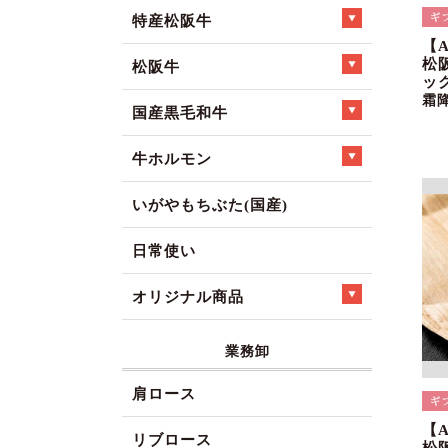
特産松阪牛
【
松
松阪牛
ック
霜
国産黒毛和牛
牛ホルモン
いがやもちぶた(国産)
日常使い
オリジナル商品
業務卸
肩ロース
【
リブロース