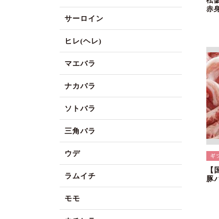
松
赤
サーロイン
ヒレ(ヘレ)
マエバラ
ナカバラ
ソトバラ
三角バラ
ウデ
【
ラムイチ
豚
モモ