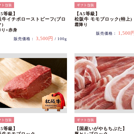
A5等級】
【A5等級】
阪牛イチボローストビーフ(ブロ
松阪牛 モモブロック(特上)
)
霜降り
降り×赤身
1,500
販売価格：
3,500円
販売価格：
/ 100g
A5等級】
【国産いがやもちぶた】