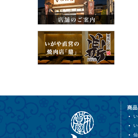
商品
い
い
仙