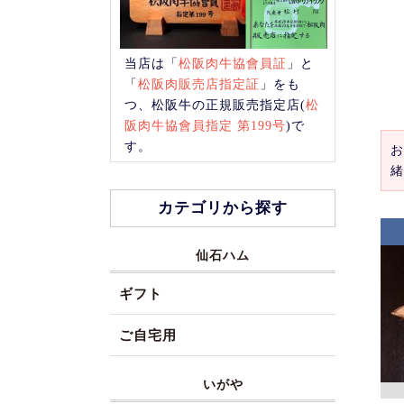
当店は「
松阪肉牛協會員証
」と
「
松阪肉販売店指定証
」をも
つ、松阪牛の正規販売指定店(
松
阪肉牛協會員指定 第199号
)で
す。
お
緒
カテゴリから探す
仙石ハム
ギフト
ご自宅用
いがや