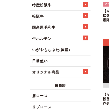
特産松阪牛
【
松
松阪牛
霜
国産黒毛和牛
牛ホルモン
いがやもちぶた(国産)
日常使い
オリジナル商品
業務卸
【
肩ロース
松
赤
リブロース