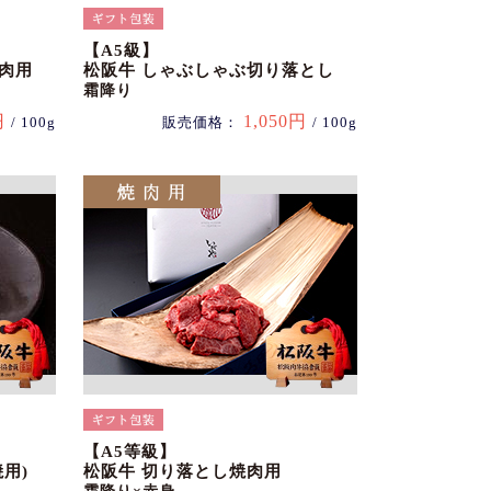
【A5級】
肉用
松阪牛 しゃぶしゃぶ切り落とし
霜降り
円
1,050円
/ 100g
販売価格：
/ 100g
【A5等級】
用)
松阪牛 切り落とし焼肉用