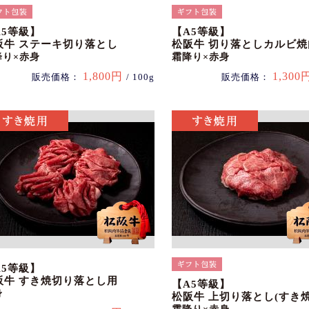
A5等級】
【A5等級】
阪牛 ステーキ切り落とし
松阪牛 切り落としカルビ焼
降り×赤身
霜降り×赤身
1,800円
1,300
販売価格：
/ 100g
販売価格：
A5等級】
阪牛 すき焼切り落とし用
【A5等級】
身
松阪牛 上切り落とし(すき焼