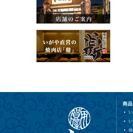
商品
い
い
仙