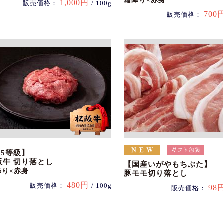
霜降り×赤身
1,000円
販売価格：
/ 100g
700
販売価格：
A5等級】
阪牛 切り落とし
【国産いがやもちぶた】
降り×赤身
豚モモ切り落とし
480円
販売価格：
/ 100g
98
販売価格：