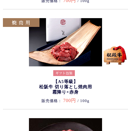
700円
販売価格：
/ 100g
【A5等級】
松阪牛 切り落とし焼肉用
霜降り×赤身
700円
販売価格：
/ 100g