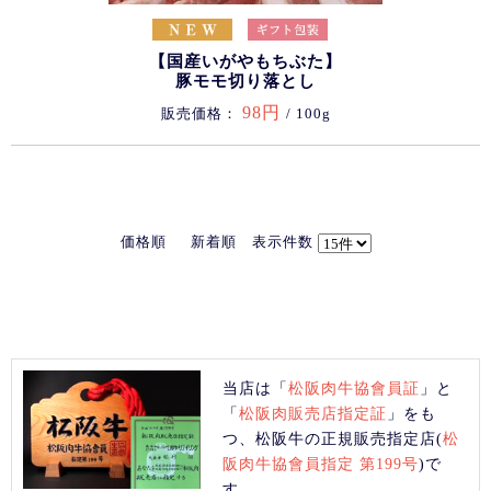
【国産いがやもちぶた】
豚モモ切り落とし
98円
販売価格：
/ 100g
価格順
新着順
表示件数
当店は「
松阪肉牛協會員証
」と
「
松阪肉販売店指定証
」をも
つ、松阪牛の正規販売指定店(
松
阪肉牛協會員指定 第199号
)で
す。