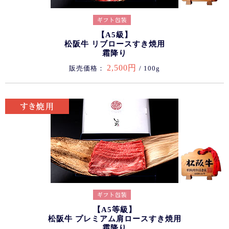
【A5級】
松阪牛 リブロースすき焼用
霜降り
2,500円
販売価格：
/ 100g
【A5等級】
松阪牛 プレミアム肩ロースすき焼用
霜降り