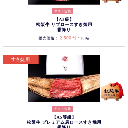
【A5級】
松阪牛 リブロースすき焼用
霜降り
2,500円
販売価格：
/ 100g
【A5等級】
松阪牛 プレミアム肩ロースすき焼用
霜降り