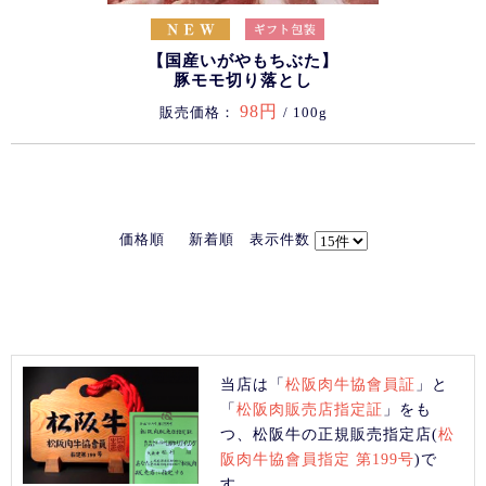
【国産いがやもちぶた】
豚モモ切り落とし
98円
販売価格：
/ 100g
価格順
新着順
表示件数
当店は「
松阪肉牛協會員証
」と
「
松阪肉販売店指定証
」をも
つ、松阪牛の正規販売指定店(
松
阪肉牛協會員指定 第199号
)で
す。