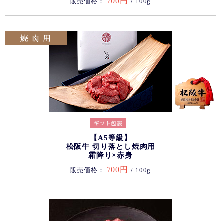
700円
販売価格：
/ 100g
【A5等級】
松阪牛 切り落とし焼肉用
霜降り×赤身
700円
販売価格：
/ 100g