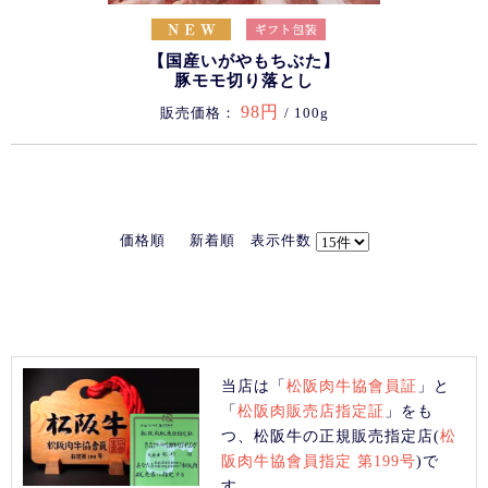
【国産いがやもちぶた】
豚モモ切り落とし
98円
販売価格：
/ 100g
価格順
新着順
表示件数
当店は「
松阪肉牛協會員証
」と
「
松阪肉販売店指定証
」をも
つ、松阪牛の正規販売指定店(
松
阪肉牛協會員指定 第199号
)で
す。