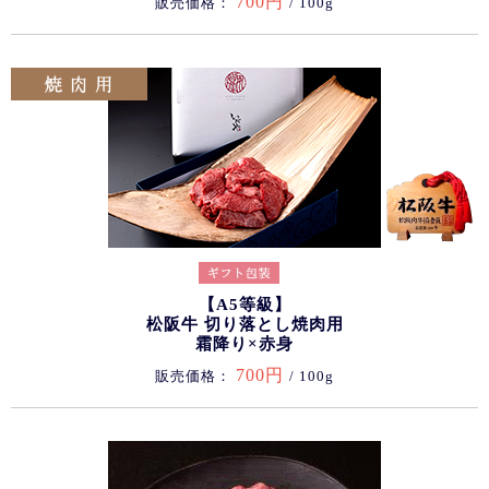
700円
販売価格：
/ 100g
【A5等級】
松阪牛 切り落とし焼肉用
霜降り×赤身
700円
販売価格：
/ 100g