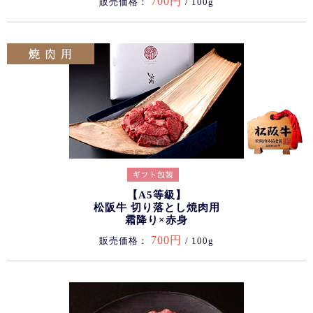
700円
販売価格：
/ 100g
【A5等級】
松阪牛 切り落とし焼肉用
霜降り×赤身
700円
販売価格：
/ 100g