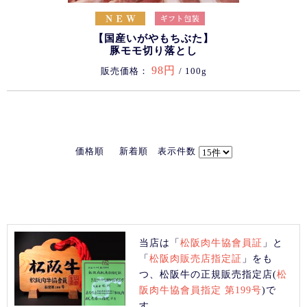
【国産いがやもちぶた】
豚モモ切り落とし
98円
販売価格：
/ 100g
価格順
新着順
表示件数
当店は「
松阪肉牛協會員証
」と
「
松阪肉販売店指定証
」をも
つ、松阪牛の正規販売指定店(
松
阪肉牛協會員指定 第199号
)で
す。