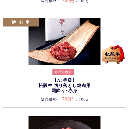
700円
販売価格：
/ 100g
【A5等級】
松阪牛 切り落とし焼肉用
霜降り×赤身
700円
販売価格：
/ 100g