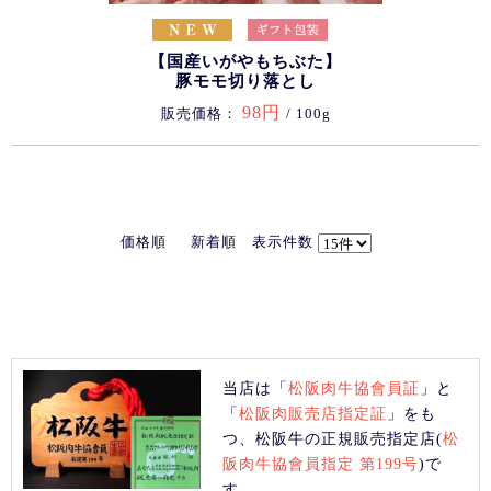
【国産いがやもちぶた】
豚モモ切り落とし
98円
販売価格：
/ 100g
価格順
新着順
表示件数
当店は「
松阪肉牛協會員証
」と
「
松阪肉販売店指定証
」をも
つ、松阪牛の正規販売指定店(
松
阪肉牛協會員指定 第199号
)で
す。