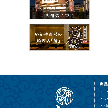
商品
い
い
仙