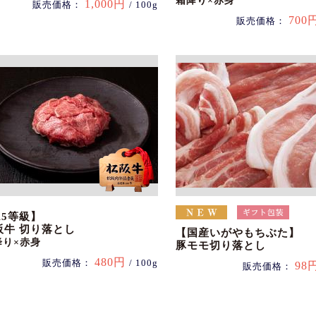
霜降り×赤身
1,000円
販売価格：
/ 100g
700
販売価格：
A5等級】
阪牛 切り落とし
【国産いがやもちぶた】
降り×赤身
豚モモ切り落とし
480円
販売価格：
/ 100g
98
販売価格：