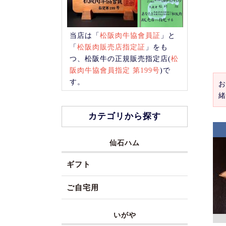
当店は「
松阪肉牛協會員証
」と
「
松阪肉販売店指定証
」をも
つ、松阪牛の正規販売指定店(
松
阪肉牛協會員指定 第199号
)で
す。
お
緒
カテゴリから探す
仙石ハム
ギフト
ご自宅用
いがや