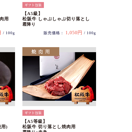
【A5級】
肉用
松阪牛 しゃぶしゃぶ切り落とし
霜降り
円
1,050円
/ 100g
販売価格：
/ 100g
【A5等級】
用)
松阪牛 切り落とし焼肉用