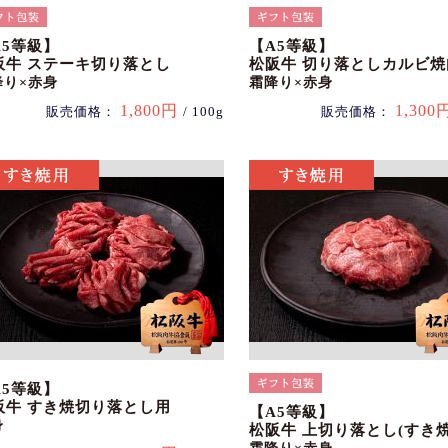
A5等級】
【A5等級】
阪牛 ステーキ切り落とし
松阪牛 切り落としカルビ焼
降り×赤身
霜降り×赤身
1,800円
1,300
販売価格：
/ 100g
販売価格：
A5等級】
阪牛 すき焼切り落とし用
【A5等級】
身
松阪牛 上切り落とし(すき焼