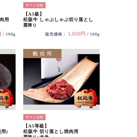
【A5級】
肉用
松阪牛 しゃぶしゃぶ切り落とし
霜降り
円
1,050円
/ 100g
販売価格：
/ 100g
【A5等級】
用)
松阪牛 切り落とし焼肉用