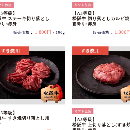
A5等級】
【A5等級】
阪牛 ステーキ切り落とし
松阪牛 切り落としカルビ焼
降り×赤身
霜降り×赤身
1,800円
1,300
販売価格：
/ 100g
販売価格：
A5等級】
阪牛 すき焼切り落とし用
【A5等級】
身
松阪牛 上切り落とし(すき焼