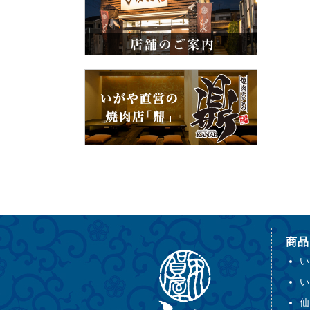
商品
い
い
仙