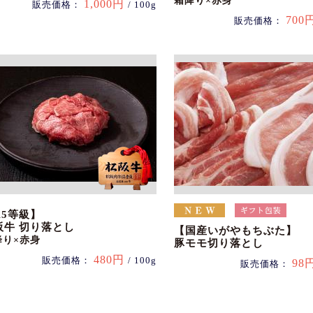
霜降り×赤身
1,000円
販売価格：
/ 100g
700
販売価格：
A5等級】
阪牛 切り落とし
【国産いがやもちぶた】
降り×赤身
豚モモ切り落とし
480円
販売価格：
/ 100g
98
販売価格：