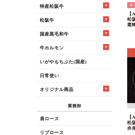
特産松阪牛
【
松
松阪牛
霜
国産黒毛和牛
牛ホルモン
いがやもちぶた(国産)
日常使い
オリジナル商品
業務卸
【
肩ロース
松
赤
リブロース