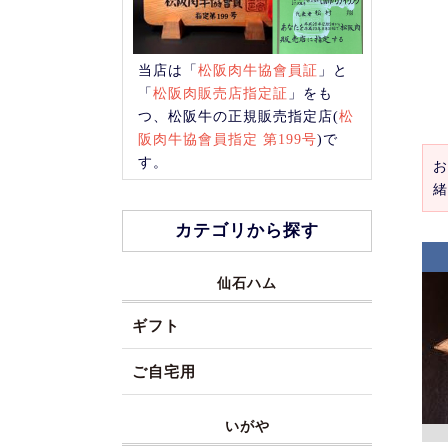
当店は「
松阪肉牛協會員証
」と
「
松阪肉販売店指定証
」をも
つ、松阪牛の正規販売指定店(
松
阪肉牛協會員指定 第199号
)で
す。
お
緒
カテゴリから探す
仙石ハム
ギフト
ご自宅用
いがや