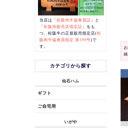
当店は「
松阪肉牛協會員証
」と
「
松阪肉販売店指定証
」をも
つ、松阪牛の正規販売指定店(
松
阪肉牛協會員指定 第199号
)で
す。
お
緒
カテゴリから探す
仙石ハム
ギフト
ご自宅用
いがや