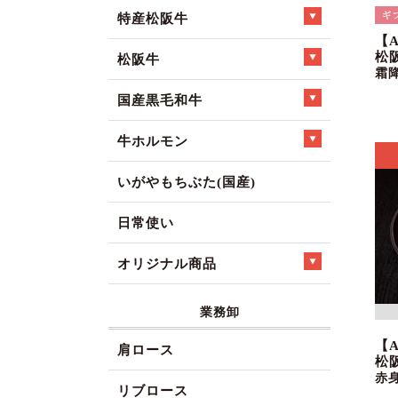
特産松阪牛
【
松
松阪牛
霜
国産黒毛和牛
牛ホルモン
いがやもちぶた(国産)
日常使い
オリジナル商品
業務卸
【
肩ロース
松
赤
リブロース