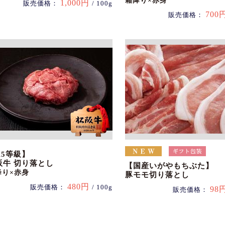
霜降り×赤身
1,000円
販売価格：
/ 100g
700
販売価格：
A5等級】
阪牛 切り落とし
【国産いがやもちぶた】
降り×赤身
豚モモ切り落とし
480円
販売価格：
/ 100g
98
販売価格：