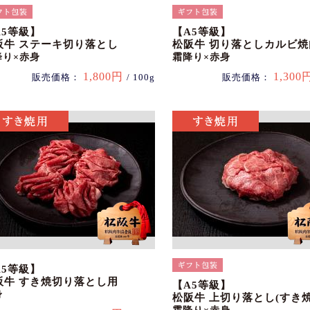
A5等級】
【A5等級】
阪牛 ステーキ切り落とし
松阪牛 切り落としカルビ焼
降り×赤身
霜降り×赤身
1,800円
1,300
販売価格：
/ 100g
販売価格：
A5等級】
阪牛 すき焼切り落とし用
【A5等級】
身
松阪牛 上切り落とし(すき焼