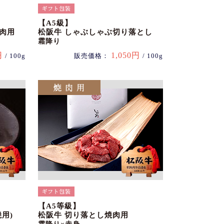
【A5級】
肉用
松阪牛 しゃぶしゃぶ切り落とし
霜降り
円
1,050円
/ 100g
販売価格：
/ 100g
【A5等級】
用)
松阪牛 切り落とし焼肉用