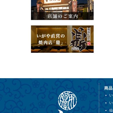
商品
い
い
仙