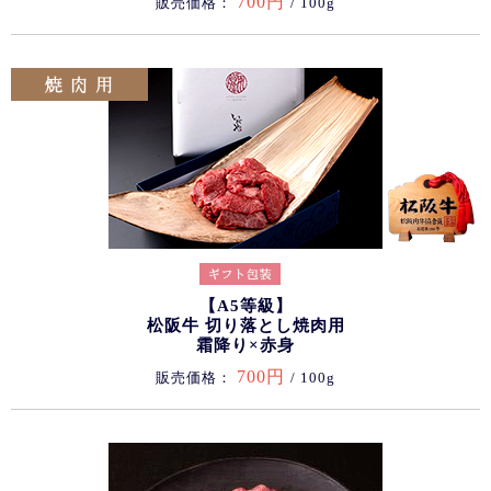
700円
販売価格：
/ 100g
【A5等級】
松阪牛 切り落とし焼肉用
霜降り×赤身
700円
販売価格：
/ 100g