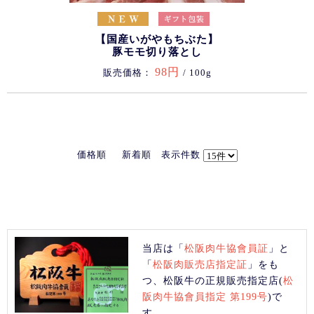
【国産いがやもちぶた】
豚モモ切り落とし
98円
販売価格：
/ 100g
価格順
新着順
表示件数
当店は「
松阪肉牛協會員証
」と
「
松阪肉販売店指定証
」をも
つ、松阪牛の正規販売指定店(
松
阪肉牛協會員指定 第199号
)で
す。