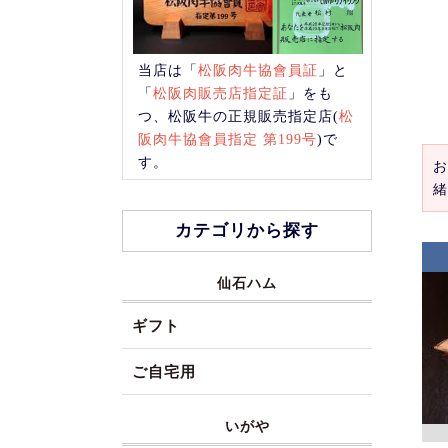
当店は「
松阪肉牛協會員証
」と
「
松阪肉販売店指定証
」をも
つ、松阪牛の正規販売指定店(
松
阪肉牛協會員指定 第199号
)で
す。
お
緒
カテゴリから探す
仙石ハム
ギフト
ご自宅用
いがや