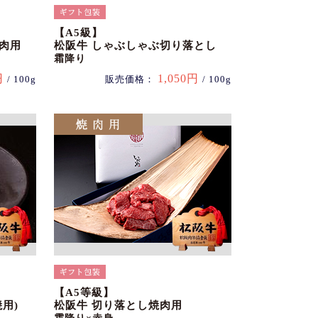
【A5級】
肉用
松阪牛 しゃぶしゃぶ切り落とし
霜降り
円
1,050円
/ 100g
販売価格：
/ 100g
【A5等級】
用)
松阪牛 切り落とし焼肉用