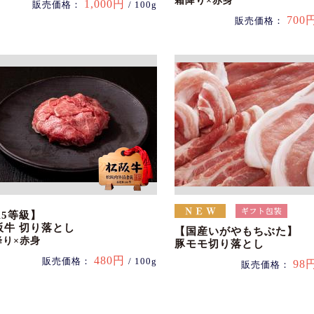
霜降り×赤身
1,000円
販売価格：
/ 100g
700
販売価格：
A5等級】
阪牛 切り落とし
【国産いがやもちぶた】
降り×赤身
豚モモ切り落とし
480円
販売価格：
/ 100g
98
販売価格：