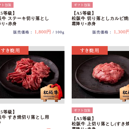
A5等級】
【A5等級】
阪牛 ステーキ切り落とし
松阪牛 切り落としカルビ焼
降り×赤身
霜降り×赤身
1,800円
1,300
販売価格：
/ 100g
販売価格：
A5等級】
阪牛 すき焼切り落とし用
【A5等級】
身
松阪牛 上切り落とし(すき焼