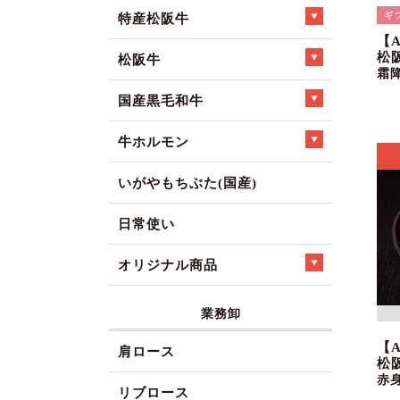
特産松阪牛
【
松
松阪牛
霜
国産黒毛和牛
牛ホルモン
いがやもちぶた(国産)
日常使い
オリジナル商品
業務卸
【
肩ロース
松
赤
リブロース