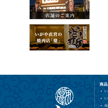
商品
い
い
仙