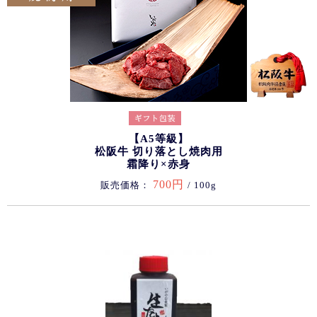
【A5等級】
松阪牛 切り落とし焼肉用
霜降り×赤身
700円
販売価格：
/ 100g