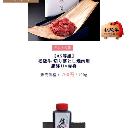
【A5等級】
松阪牛 切り落とし焼肉用
霜降り×赤身
700円
販売価格：
/ 100g