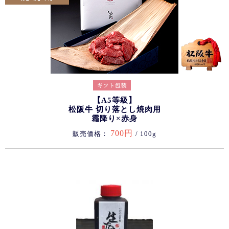
【A5等級】
松阪牛 切り落とし焼肉用
霜降り×赤身
700円
販売価格：
/ 100g