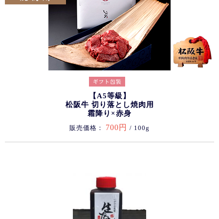
【A5等級】
松阪牛 切り落とし焼肉用
霜降り×赤身
700円
販売価格：
/ 100g