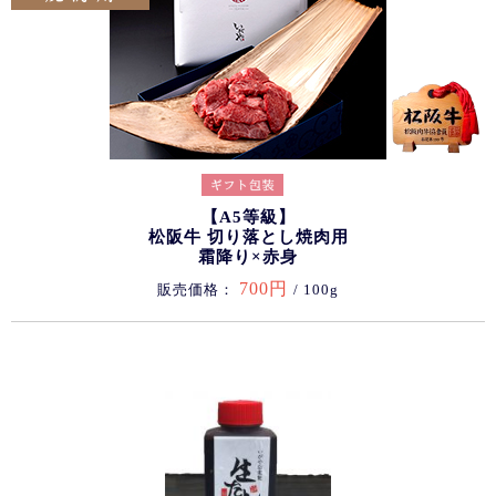
【A5等級】
松阪牛 切り落とし焼肉用
霜降り×赤身
700円
販売価格：
/ 100g