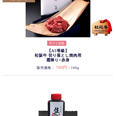
【A5等級】
松阪牛 切り落とし焼肉用
霜降り×赤身
700円
販売価格：
/ 100g