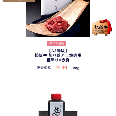
【A5等級】
松阪牛 切り落とし焼肉用
霜降り×赤身
700円
販売価格：
/ 100g