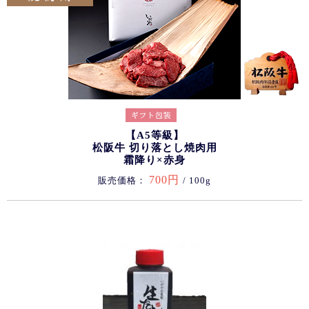
【A5等級】
松阪牛 切り落とし焼肉用
霜降り×赤身
700円
販売価格：
/ 100g