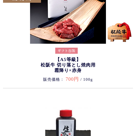
【A5等級】
松阪牛 切り落とし焼肉用
霜降り×赤身
700円
販売価格：
/ 100g