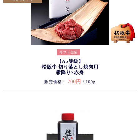
【A5等級】
松阪牛 切り落とし焼肉用
霜降り×赤身
700円
販売価格：
/ 100g