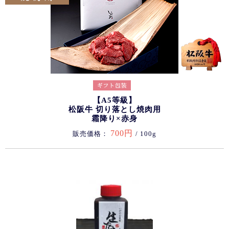
【A5等級】
松阪牛 切り落とし焼肉用
霜降り×赤身
700円
販売価格：
/ 100g