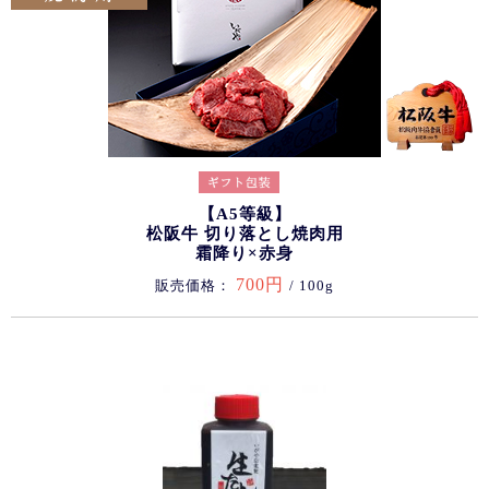
【A5等級】
松阪牛 切り落とし焼肉用
霜降り×赤身
700円
販売価格：
/ 100g