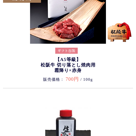
【A5等級】
松阪牛 切り落とし焼肉用
霜降り×赤身
700円
販売価格：
/ 100g