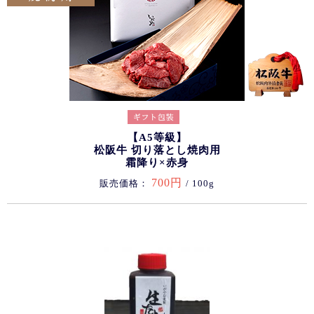
【A5等級】
松阪牛 切り落とし焼肉用
霜降り×赤身
700円
販売価格：
/ 100g