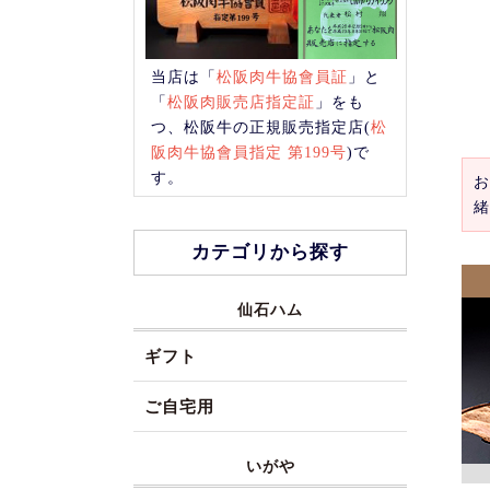
当店は「
松阪肉牛協會員証
」と
「
松阪肉販売店指定証
」をも
つ、松阪牛の正規販売指定店(
松
阪肉牛協會員指定 第199号
)で
す。
お
緒
カテゴリから探す
仙石ハム
ギフト
ご自宅用
いがや