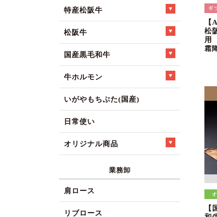
特産松阪牛
【
松
松阪牛
用
霜
国産黒毛和牛
牛ホルモン
いがやもちぶた(国産)
日常使い
オリジナル商品
業務卸
肩ロース
【
リブロース