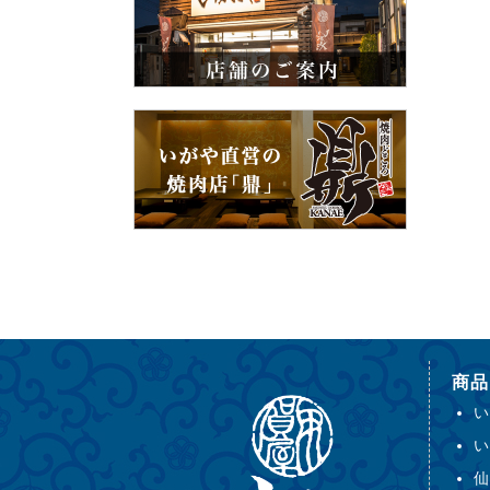
商品
い
い
仙