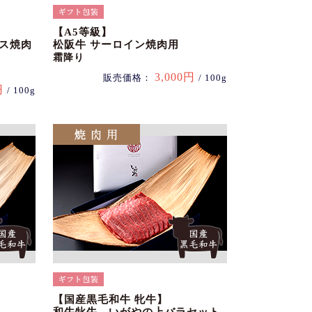
【A5等級】
ース焼肉
松阪牛 サーロイン焼肉用
霜降り
3,000円
販売価格：
/ 100g
円
/ 100g
【国産黒毛和牛 牝牛】