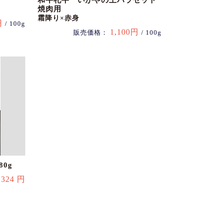
和牛牝牛 いがやの上バラセット
焼肉用
霜降り×赤身
円
/ 100g
1,100円
販売価格：
/ 100g
0g
324 円
：