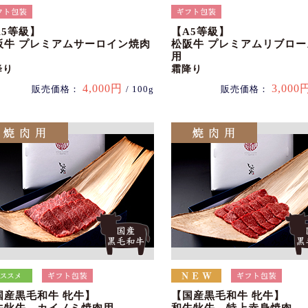
A5等級】
【A5等級】
阪牛 プレミアムサーロイン焼肉
松阪牛 プレミアムリブロ
用
降り
霜降り
4,000円
3,000
販売価格：
/ 100g
販売価格：
国産黒毛和牛 牝牛】
【国産黒毛和牛 牝牛】