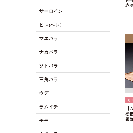
和
赤
サーロイン
ヒレ(ヘレ)
マエバラ
ナカバラ
ソトバラ
三角バラ
ウデ
ラムイチ
【
松
霜
モモ