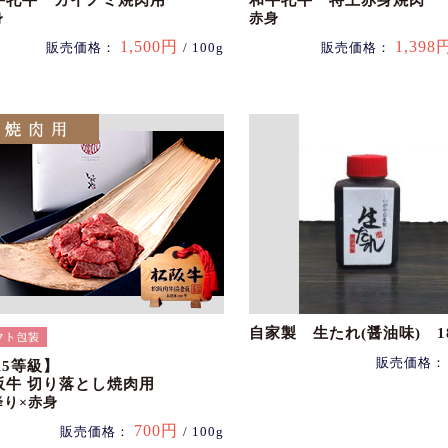
牛牝牛 カイノミ焼肉用
和牛牝牛 特上赤身焼肉
身
赤身
1,500円
1,398
販売価格：
/ 100g
販売価格：
自家製 生たれ(醤油味) 18
販売価格
A5等級】
阪牛 切り落とし焼肉用
降り×赤身
700円
販売価格：
/ 100g