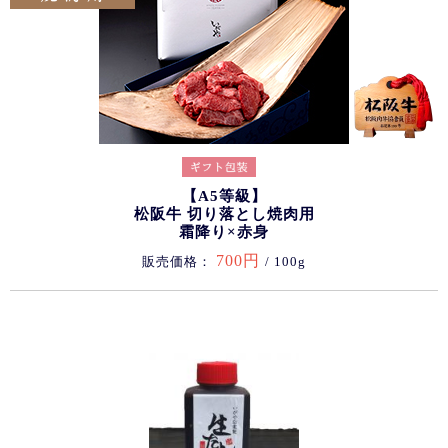
【A5等級】
松阪牛 切り落とし焼肉用
霜降り×赤身
700円
販売価格：
/ 100g