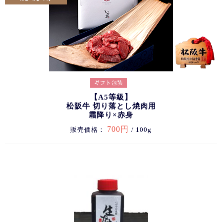
【A5等級】
松阪牛 切り落とし焼肉用
霜降り×赤身
700円
販売価格：
/ 100g