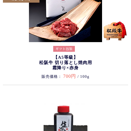
【A5等級】
松阪牛 切り落とし焼肉用
霜降り×赤身
700円
販売価格：
/ 100g