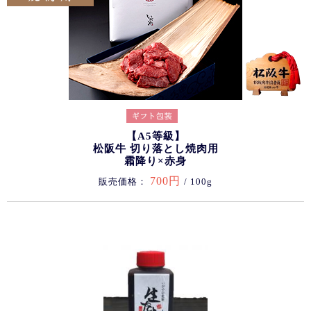
【A5等級】
松阪牛 切り落とし焼肉用
霜降り×赤身
700円
販売価格：
/ 100g