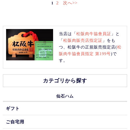
2
次へ>>
1
当店は「
松阪肉牛協會員証
」と
「
松阪肉販売店指定証
」をも
つ、松阪牛の正規販売指定店(
松
阪肉牛協會員指定 第199号
)で
す。
カテゴリから探す
仙石ハム
ギフト
ご自宅用