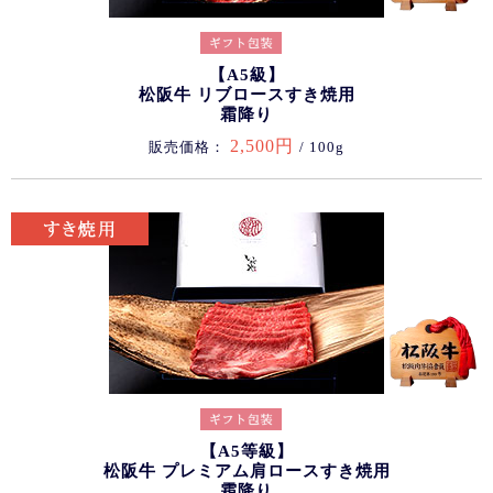
【A5級】
松阪牛 リブロースすき焼用
霜降り
2,500円
販売価格：
/ 100g
【A5等級】
松阪牛 プレミアム肩ロースすき焼用
霜降り